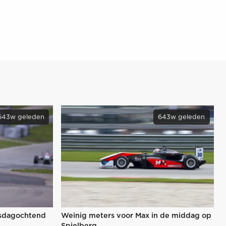
643w geleden
643w geleden
nsdagochtend
Weinig meters voor Max in de middag op
Spielberg