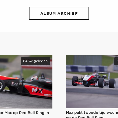
ALBUM ARCHIEF
643w geleden
Max pakt tweede tijd woe
oor Max op Red Bull Ring in
op de Red Bull Ring