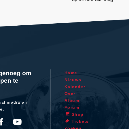
l genoeg om
Home
pen te
Nieuws
Kalender
Over
Album
ial media en
Forum
te.
Shop
Tickets
Zoeken