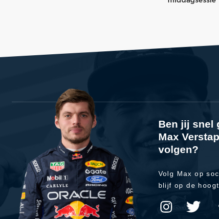
middagsessie
Ben jij sne
Max Verstap
volgen?
Volg Max op soc
blijf op de hoog