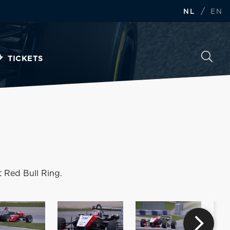
/
NL
EN
TICKETS
 Red Bull Ring.