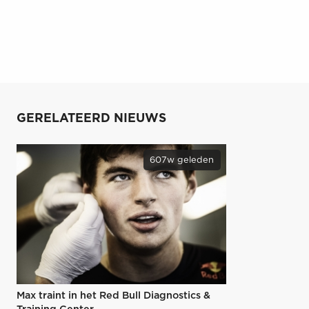
GERELATEERD NIEUWS
607w geleden
Max traint in het Red Bull Diagnostics &