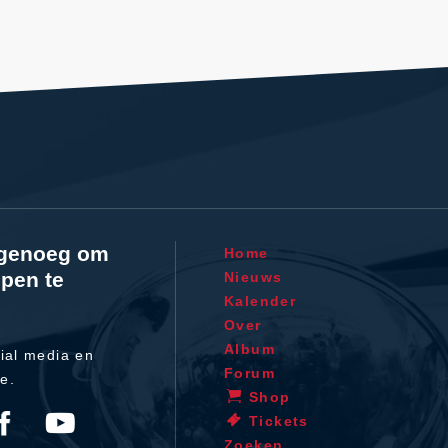
l genoeg om
Home
pen te
Nieuws
Kalender
Over
Album
ial media en
Forum
te.
Shop
Tickets
Zoeken