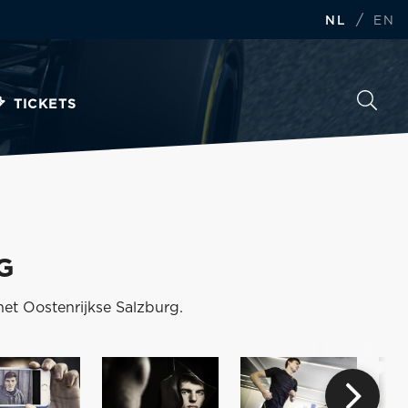
/
NL
EN
TICKETS
G
et Oostenrijkse Salzburg.