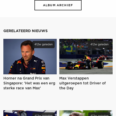
ALBUM ARCHIEF
GERELATEERD NIEUWS
412w geleden
412w geleden
Horner na Grand Prix van
Max Verstappen
Singapore: 'Het was een erg
uitgeroepen tot Driver of
sterke race van Max'
the Day
412w geleden
412w geleden