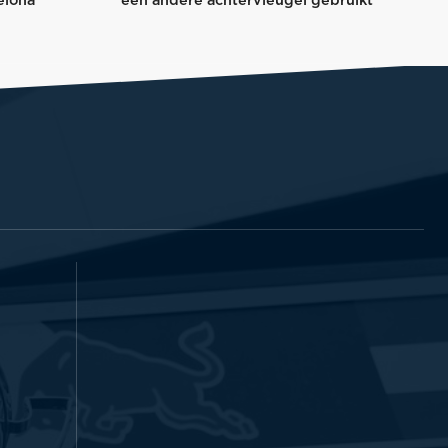
elona
een andere achtervleugel gebruikt”