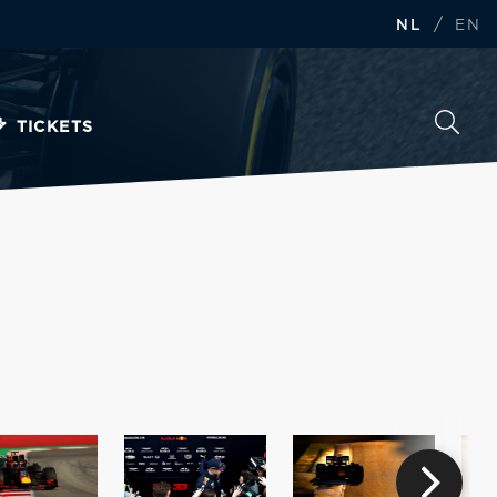
/
NL
EN
TICKETS