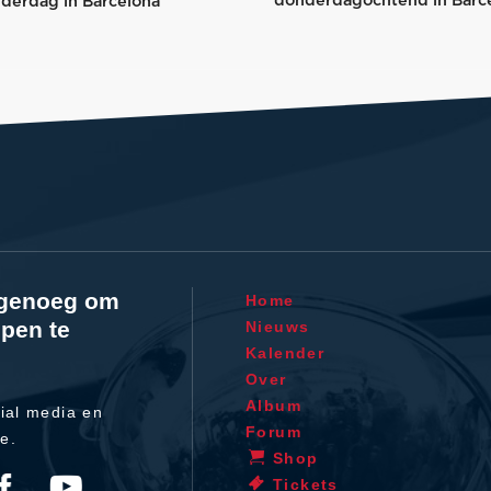
donderdagochtend in Barc
nderdag in Barcelona
l genoeg om
Home
pen te
Nieuws
Kalender
Over
Album
ial media en
Forum
te.
Shop
Tickets