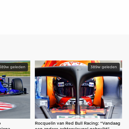
389w geleden
389w geleden
p
Rocquelin van Red Bull Racing: “Vandaag