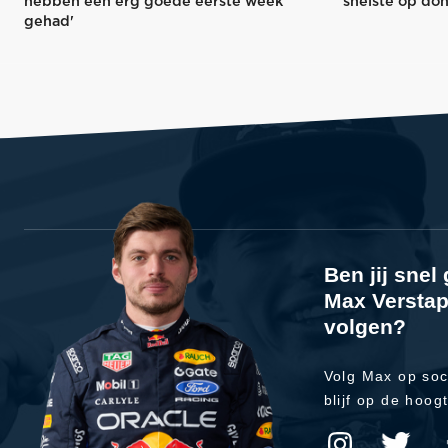
hebben een erg goede eerste week
snelste op do
gehad'
Ben jij sne
Max Verstap
volgen?
Volg Max op soc
blijf op de hoog