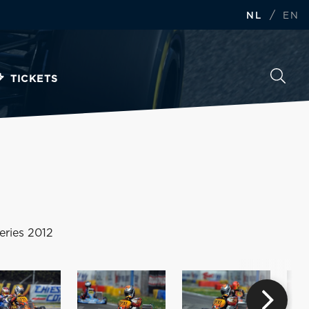
/
NL
EN
TICKETS
eries 2012