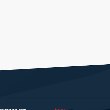
l genoeg om
Home