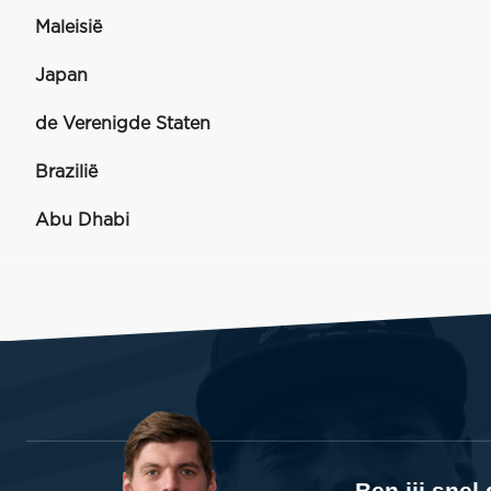
Maleisië
Japan
de Verenigde Staten
Brazilië
Abu Dhabi
Ben jij sne