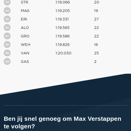
13
STR
1:19.066
20
14
MAG
1:19.205
19
15
ERI
1:19.331
27
16
ALO
1:19.565
22
17
GRO
1:19.586
22
18
WEH
1:19.826
16
19
VAN
1:20.030
25
20
GAS
2
Ben jij snel genoeg om Max Verstappen
te volgen?