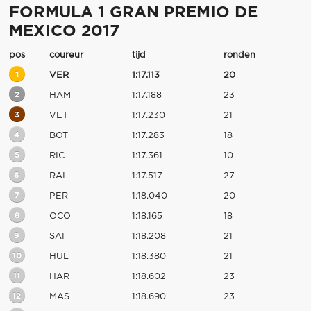
FORMULA 1 GRAN PREMIO DE
MEXICO 2017
pos
coureur
tijd
ronden
1
VER
1:17.113
20
2
HAM
1:17.188
23
3
VET
1:17.230
21
4
BOT
1:17.283
18
5
RIC
1:17.361
10
6
RAI
1:17.517
27
7
PER
1:18.040
20
8
OCO
1:18.165
18
9
SAI
1:18.208
21
10
HUL
1:18.380
21
11
HAR
1:18.602
23
12
MAS
1:18.690
23