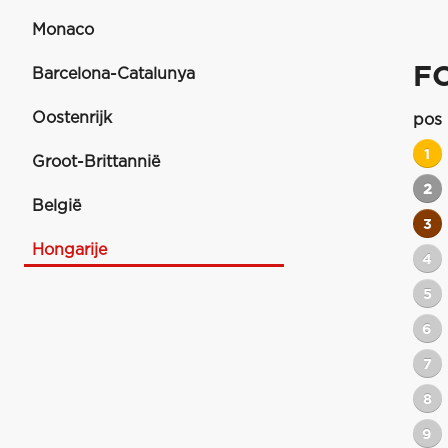
Monaco
F
Barcelona-Catalunya
Oostenrijk
pos
1
Groot-Brittannië
2
België
3
Hongarije
4
5
6
7
8
9