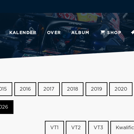
KALENDER
OVER
ALBUM
SHOP
015
2016
2017
2018
2019
2020
026
VT1
VT2
VT3
Kwalific