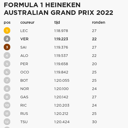
FORMULA 1 HEINEKEN
AUSTRALIAN GRAND PRIX 2022
pos
coureur
tijd
ronden
1
LEC
1:18.978
27
2
VER
1:19.223
22
3
SAI
1:19.376
27
4
ALO
1:19.537
22
5
PER
1:19.658
20
6
OCO
1:19.842
25
7
BOT
1:20.055
25
8
NOR
1:20.100
24
9
GAS
1:20.142
27
10
RIC
1:20.203
24
11
RUS
1:20.212
25
12
TSU
1:20.424
30