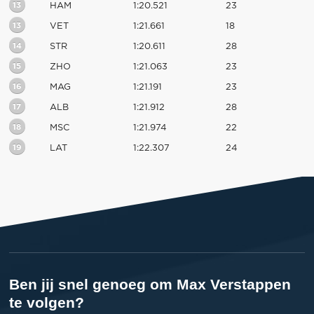
13
HAM
1:20.521
23
13
VET
1:21.661
18
14
STR
1:20.611
28
15
ZHO
1:21.063
23
16
MAG
1:21.191
23
17
ALB
1:21.912
28
18
MSC
1:21.974
22
19
LAT
1:22.307
24
Ben jij snel genoeg om Max Verstappen
te volgen?