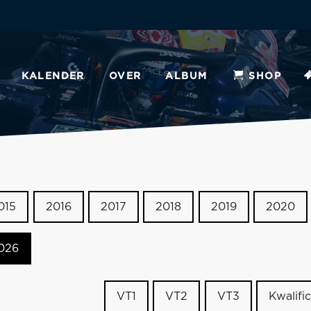
KALENDER
OVER
ALBUM
SHOP
015
2016
2017
2018
2019
2020
026
VT1
VT2
VT3
Kwalific