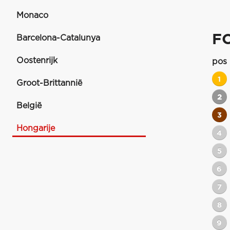
Monaco
F
Barcelona-Catalunya
Oostenrijk
pos
1
Groot-Brittannië
2
België
3
Hongarije
4
5
6
7
8
9