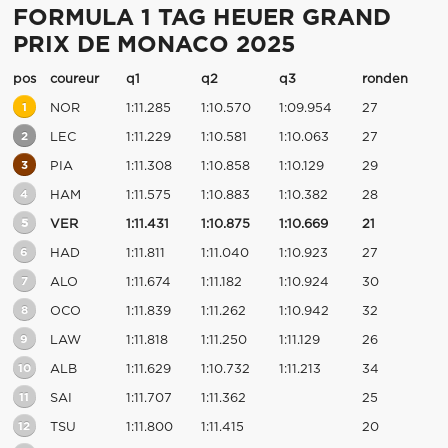
FORMULA 1 TAG HEUER GRAND
PRIX DE MONACO 2025
pos
coureur
q1
q2
q3
ronden
1
NOR
1:11.285
1:10.570
1:09.954
27
2
LEC
1:11.229
1:10.581
1:10.063
27
3
PIA
1:11.308
1:10.858
1:10.129
29
4
HAM
1:11.575
1:10.883
1:10.382
28
5
VER
1:11.431
1:10.875
1:10.669
21
6
HAD
1:11.811
1:11.040
1:10.923
27
7
ALO
1:11.674
1:11.182
1:10.924
30
8
OCO
1:11.839
1:11.262
1:10.942
32
9
LAW
1:11.818
1:11.250
1:11.129
26
10
ALB
1:11.629
1:10.732
1:11.213
34
11
SAI
1:11.707
1:11.362
25
12
TSU
1:11.800
1:11.415
20