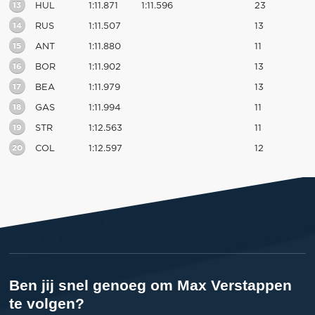
13
HUL
1:11.871
1:11.596
23
14
RUS
1:11.507
13
15
ANT
1:11.880
11
16
BOR
1:11.902
13
17
BEA
1:11.979
13
18
GAS
1:11.994
11
19
STR
1:12.563
11
20
COL
1:12.597
12
Ben jij snel genoeg om Max Verstappen
te volgen?