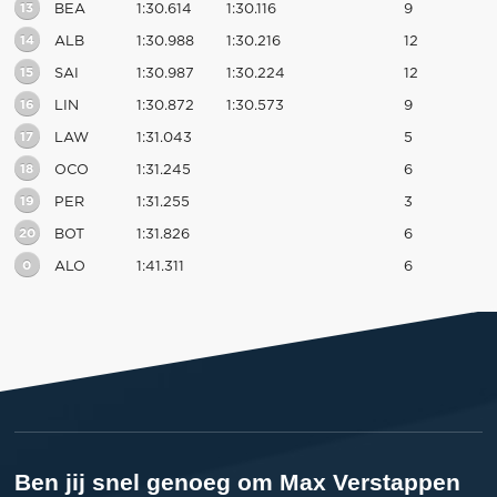
13
BEA
1:30.614
1:30.116
9
14
ALB
1:30.988
1:30.216
12
15
SAI
1:30.987
1:30.224
12
16
LIN
1:30.872
1:30.573
9
17
LAW
1:31.043
5
18
OCO
1:31.245
6
19
PER
1:31.255
3
20
BOT
1:31.826
6
0
ALO
1:41.311
6
Ben jij snel genoeg om Max Verstappen