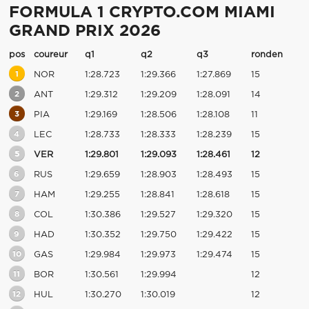
FORMULA 1 CRYPTO.COM MIAMI
GRAND PRIX 2026
pos
coureur
q1
q2
q3
ronden
1
NOR
1:28.723
1:29.366
1:27.869
15
2
ANT
1:29.312
1:29.209
1:28.091
14
3
PIA
1:29.169
1:28.506
1:28.108
11
4
LEC
1:28.733
1:28.333
1:28.239
15
5
VER
1:29.801
1:29.093
1:28.461
12
6
RUS
1:29.659
1:28.903
1:28.493
15
7
HAM
1:29.255
1:28.841
1:28.618
15
8
COL
1:30.386
1:29.527
1:29.320
15
9
HAD
1:30.352
1:29.750
1:29.422
15
10
GAS
1:29.984
1:29.973
1:29.474
15
11
BOR
1:30.561
1:29.994
12
12
HUL
1:30.270
1:30.019
12