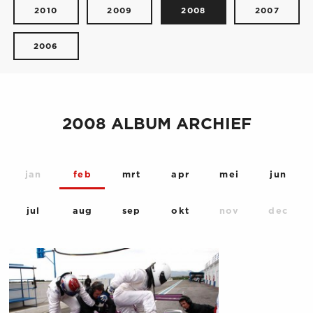
2010
2009
2008
2007
2006
2008 ALBUM ARCHIEF
jan
feb
mrt
apr
mei
jun
jul
aug
sep
okt
nov
dec