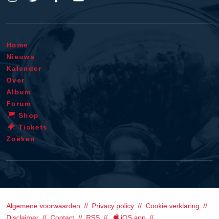
Home
Nieuws
Kalender
Over
Album
Forum
Shop
Tickets
Zoeken
Algemene voorwaarden
Privacy policy
Cookie verklaring
Disclaimer
Contact
RSS
iOS app