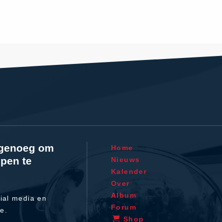
l genoeg om
Home
pen te
Nieuws
Kalender
Over
Album
ial media en
Forum
te.
Shop