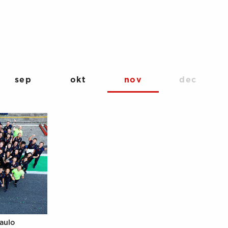
sep
okt
nov
dec
Paulo