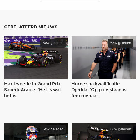
GERELATEERD NIEUWS
68w geleden
68w geleden
Max tweede in Grand Prix
Horner na kwalificatie
Saoedi-Arabie: 'Het is wat
Djedda: 'Op pole staan is
het is'
fenomenaal'
68w geleden
68w geleden