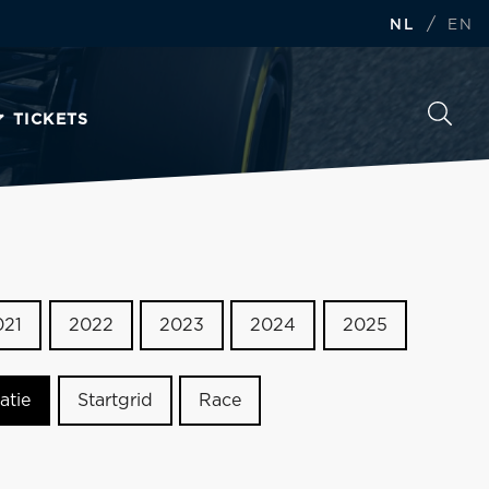
/
NL
EN
TICKETS
021
2022
2023
2024
2025
atie
Startgrid
Race