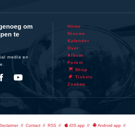
l genoeg om
Home
pen te
Nieuws
Kalender
Over
Album
ial media en
Forum
te.
Shop
Tickets
Zoeken
Disclaimer
Contact
RSS
iOS app
Android app