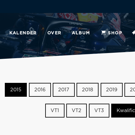
KALENDER
OVER
ALBUM
SHOP
2015
2016
2017
2018
2019
2
VT1
VT2
VT3
Kwalific