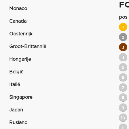
F
Monaco
pos
Canada
1
Oostenrijk
2
Groot-Brittannië
3
4
Hongarije
5
België
6
Italië
7
Singapore
8
9
Japan
10
Rusland
11