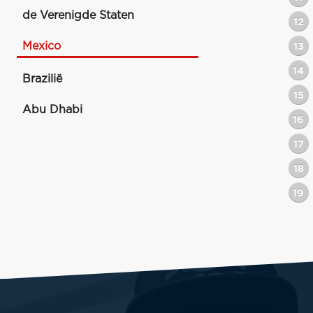
de Verenigde Staten
12
Mexico
13
14
Brazilië
15
Abu Dhabi
16
17
18
19