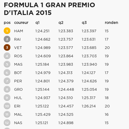
FORMULA 1 GRAN PREMIO
D'ITALIA 2015
pos
coureur
q1
q2
q3
ronden
1
HAM
1:24.251
1:23.383
1:23.397
15
2
RAI
1:24.662
1:23.757
1:23.631
17
3
VET
1:24.989
1:23.577
1:23.685
20
4
ROS
1:24.609
1:23.864
1:23.703
19
5
MAS
1:25.184
1:23.983
1:23.940
19
6
BOT
1:24.979
1:24.313
1:24.127
17
7
PER
1:24.801
1:24.379
1:24.626
19
8
GRO
1:25.144
1:24.448
1:25.054
19
9
HUL
1:24.937
1:24.510
1:25.317
18
10
ERI
1:25.122
1:24.457
1:26.214
20
11
MAL
1:25.429
1:24.525
16
12
NAS
1:25.121
1:24.898
15