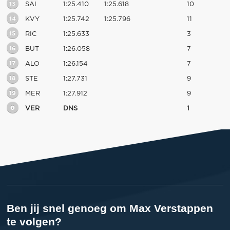
13
SAI
1:25.410
1:25.618
10
14
KVY
1:25.742
1:25.796
11
15
RIC
1:25.633
3
16
BUT
1:26.058
7
17
ALO
1:26.154
7
18
STE
1:27.731
9
19
MER
1:27.912
9
0
VER
DNS
1
Ben jij snel genoeg om Max Verstappen
te volgen?