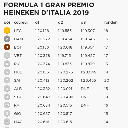
FORMULA 1 GRAN PREMIO
HEINEKEN D'ITALIA 2019
pos
coureur
q1
q2
q3
ronden
1
LEC
1:20.126
1:19.553
1:19.307
18
2
HAM
1:20.272
1:19.464
1:19.346
16
3
BOT
1:20.156
1:20.018
1:19.354
17
4
VET
1:20.378
1:19.715
1:19.457
17
5
RIC
1:20.374
1:19.833
1:19.839
13
6
HUL
1:20.155
1:20.275
1:20.049
14
7
SAI
1:20.413
1:20.202
1:20.455
20
8
ALB
1:20.382
1:20.021
DNF
15
9
STR
1:20.643
1:20.498
DNF
19
10
RAI
1:20.634
1:20.515
DNF
16
11
GIO
1:20.657
1:20.517
15
12
MAG
1:20.616
1:20.615
14