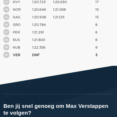
13
KVY
1:20.723
1:20.630
17
14
NOR
1:20.646
1:21.068
15
15
GAS
1:20.508
1:21.125
15
16
GRO
1:20.784
8
17
PER
1:21.291
6
18
RUS
1:21.800
8
19
KUB
1:22.356
9
0
VER
DNF
3
Ben jij snel genoeg om Max Verstappen
te volgen?