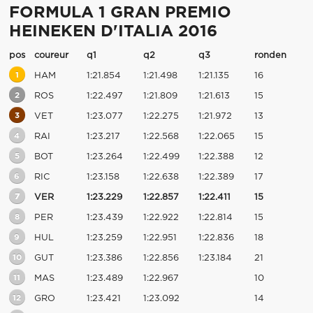
FORMULA 1 GRAN PREMIO
HEINEKEN D'ITALIA 2016
pos
coureur
q1
q2
q3
ronden
1
HAM
1:21.854
1:21.498
1:21.135
16
2
ROS
1:22.497
1:21.809
1:21.613
15
3
VET
1:23.077
1:22.275
1:21.972
13
4
RAI
1:23.217
1:22.568
1:22.065
15
5
BOT
1:23.264
1:22.499
1:22.388
12
6
RIC
1:23.158
1:22.638
1:22.389
17
7
VER
1:23.229
1:22.857
1:22.411
15
8
PER
1:23.439
1:22.922
1:22.814
15
9
HUL
1:23.259
1:22.951
1:22.836
18
10
GUT
1:23.386
1:22.856
1:23.184
21
11
MAS
1:23.489
1:22.967
10
12
GRO
1:23.421
1:23.092
14