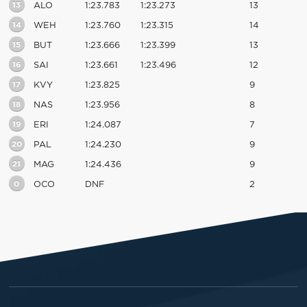
13
ALO
1:23.783
1:23.273
13
14
WEH
1:23.760
1:23.315
14
15
BUT
1:23.666
1:23.399
13
16
SAI
1:23.661
1:23.496
12
17
KVY
1:23.825
9
18
NAS
1:23.956
8
19
ERI
1:24.087
7
20
PAL
1:24.230
9
21
MAG
1:24.436
9
0
OCO
DNF
2