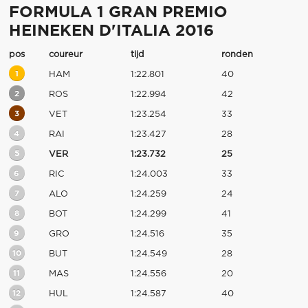
FORMULA 1 GRAN PREMIO
HEINEKEN D'ITALIA 2016
pos
coureur
tijd
ronden
1
HAM
1:22.801
40
2
ROS
1:22.994
42
3
VET
1:23.254
33
4
RAI
1:23.427
28
5
VER
1:23.732
25
6
RIC
1:24.003
33
7
ALO
1:24.259
24
8
BOT
1:24.299
41
9
GRO
1:24.516
35
10
BUT
1:24.549
28
11
MAS
1:24.556
20
12
HUL
1:24.587
40