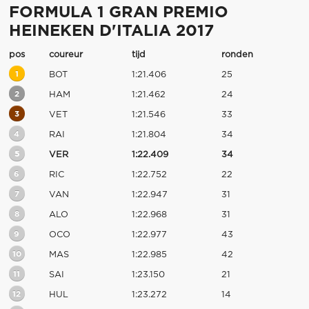
FORMULA 1 GRAN PREMIO
HEINEKEN D'ITALIA 2017
pos
coureur
tijd
ronden
1
BOT
1:21.406
25
2
HAM
1:21.462
24
3
VET
1:21.546
33
4
RAI
1:21.804
34
5
VER
1:22.409
34
6
RIC
1:22.752
22
7
VAN
1:22.947
31
8
ALO
1:22.968
31
9
OCO
1:22.977
43
10
MAS
1:22.985
42
11
SAI
1:23.150
21
12
HUL
1:23.272
14