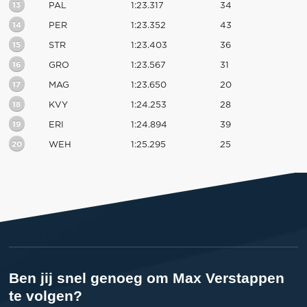
13
PAL
1:23.317
34
14
PER
1:23.352
43
15
STR
1:23.403
36
16
GRO
1:23.567
31
17
MAG
1:23.650
20
18
KVY
1:24.253
28
19
ERI
1:24.894
39
20
WEH
1:25.295
25
Ben jij snel genoeg om Max Verstappen
te volgen?