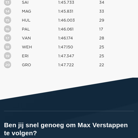
13
SAI
1:45.733
34
14
MAG
1:45.831
33
15
HUL
1:46.003
29
16
PAL
1:46.061
17
17
VAN
1:46.174
28
18
WEH
1:47.150
25
19
ERI
1:47.347
25
20
GRO
1:47.722
22
Ben jij snel genoeg om Max Verstappen
te volgen?