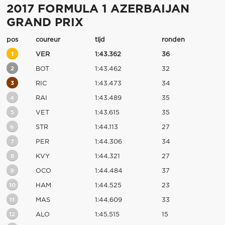
2017 FORMULA 1 AZERBAIJAN
GRAND PRIX
pos
coureur
tijd
ronden
1
VER
1:43.362
36
2
BOT
1:43.462
32
3
RIC
1:43.473
34
4
RAI
1:43.489
35
5
VET
1:43.615
35
6
STR
1:44.113
27
7
PER
1:44.306
34
8
KVY
1:44.321
27
9
OCO
1:44.484
37
10
HAM
1:44.525
23
11
MAS
1:44.609
33
12
ALO
1:45.515
15