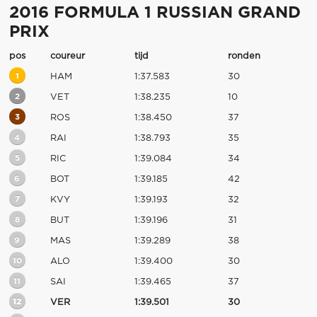
2016 FORMULA 1 RUSSIAN GRAND
PRIX
pos
coureur
tijd
ronden
1
HAM
1:37.583
30
2
VET
1:38.235
10
3
ROS
1:38.450
37
4
RAI
1:38.793
35
5
RIC
1:39.084
34
6
BOT
1:39.185
42
7
KVY
1:39.193
32
8
BUT
1:39.196
31
9
MAS
1:39.289
38
10
ALO
1:39.400
30
11
SAI
1:39.465
37
12
VER
1:39.501
30