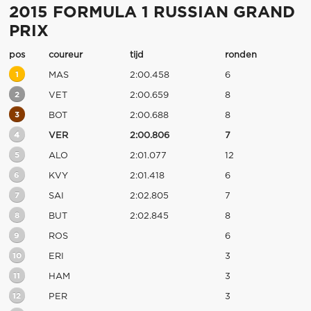
2015 FORMULA 1 RUSSIAN GRAND
PRIX
pos
coureur
tijd
ronden
1
MAS
2:00.458
6
2
VET
2:00.659
8
3
BOT
2:00.688
8
4
VER
2:00.806
7
5
ALO
2:01.077
12
6
KVY
2:01.418
6
7
SAI
2:02.805
7
8
BUT
2:02.845
8
9
ROS
6
10
ERI
3
11
HAM
3
12
PER
3