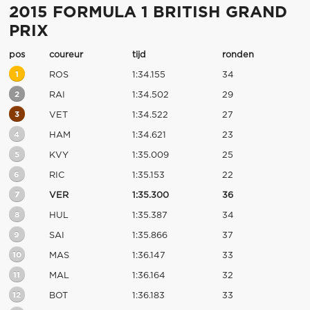
2015 FORMULA 1 BRITISH GRAND
PRIX
pos
coureur
tijd
ronden
1
ROS
1:34.155
34
2
RAI
1:34.502
29
3
VET
1:34.522
27
4
HAM
1:34.621
23
5
KVY
1:35.009
25
6
RIC
1:35.153
22
7
VER
1:35.300
36
8
HUL
1:35.387
34
9
SAI
1:35.866
37
10
MAS
1:36.147
33
11
MAL
1:36.164
32
12
BOT
1:36.183
33