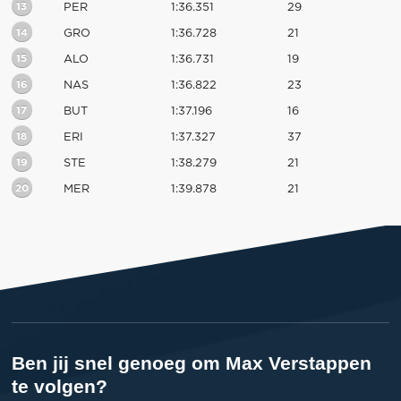
13
PER
1:36.351
29
14
GRO
1:36.728
21
15
ALO
1:36.731
19
16
NAS
1:36.822
23
17
BUT
1:37.196
16
18
ERI
1:37.327
37
19
STE
1:38.279
21
20
MER
1:39.878
21
Ben jij snel genoeg om Max Verstappen
te volgen?