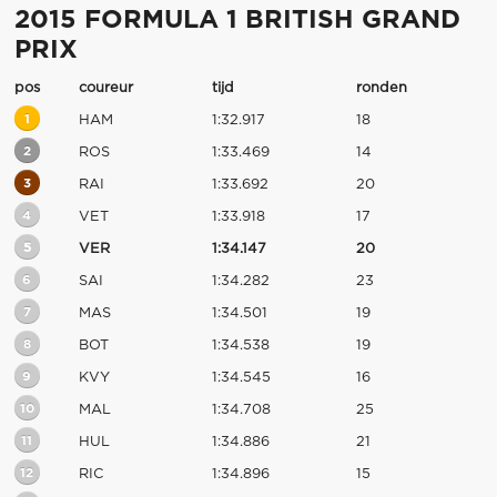
2015 FORMULA 1 BRITISH GRAND
PRIX
pos
coureur
tijd
ronden
1
HAM
1:32.917
18
2
ROS
1:33.469
14
3
RAI
1:33.692
20
4
VET
1:33.918
17
5
VER
1:34.147
20
6
SAI
1:34.282
23
7
MAS
1:34.501
19
8
BOT
1:34.538
19
9
KVY
1:34.545
16
10
MAL
1:34.708
25
11
HUL
1:34.886
21
12
RIC
1:34.896
15