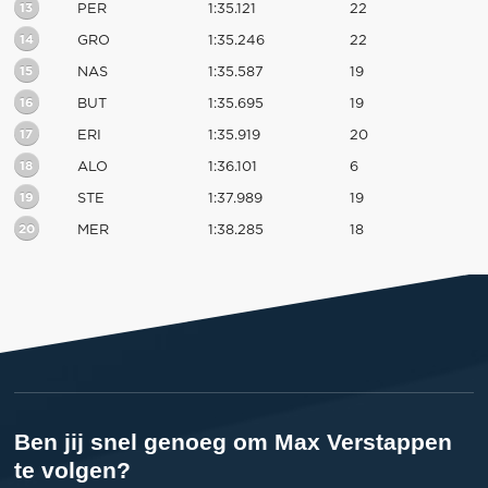
13
PER
1:35.121
22
14
GRO
1:35.246
22
15
NAS
1:35.587
19
16
BUT
1:35.695
19
17
ERI
1:35.919
20
18
ALO
1:36.101
6
19
STE
1:37.989
19
20
MER
1:38.285
18
Ben jij snel genoeg om Max Verstappen
te volgen?