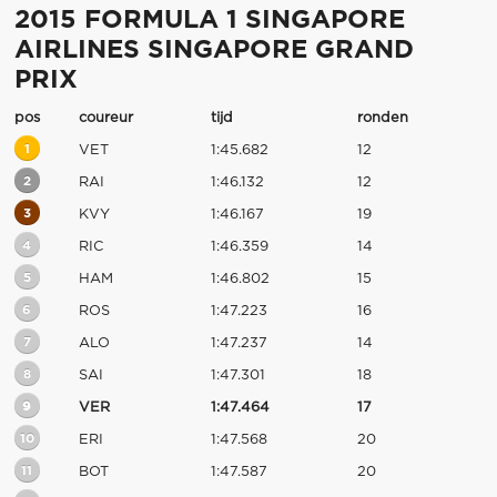
2015 FORMULA 1 SINGAPORE
AIRLINES SINGAPORE GRAND
PRIX
pos
coureur
tijd
ronden
1
VET
1:45.682
12
2
RAI
1:46.132
12
3
KVY
1:46.167
19
4
RIC
1:46.359
14
5
HAM
1:46.802
15
6
ROS
1:47.223
16
7
ALO
1:47.237
14
8
SAI
1:47.301
18
9
VER
1:47.464
17
10
ERI
1:47.568
20
11
BOT
1:47.587
20