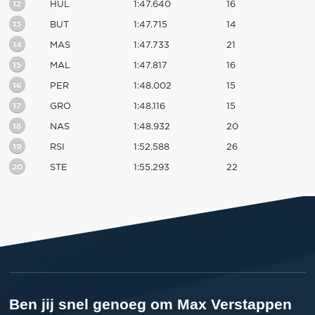
12
HUL
1:47.640
16
13
BUT
1:47.715
14
14
MAS
1:47.733
21
15
MAL
1:47.817
16
16
PER
1:48.002
15
17
GRO
1:48.116
15
18
NAS
1:48.932
20
19
RSI
1:52.588
26
20
STE
1:55.293
22
Ben jij snel genoeg om Max Verstappen