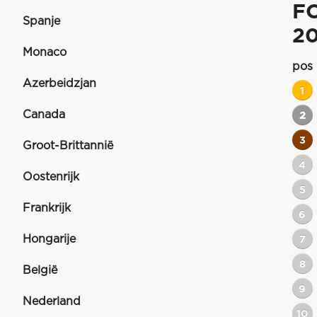
F
Spanje
2
Monaco
pos
Azerbeidzjan
1
Canada
2
3
Groot-Brittannië
4
Oostenrijk
5
Frankrijk
6
Hongarije
7
8
België
9
Nederland
10