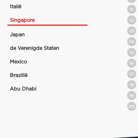
Italië
11
Singapore
12
13
Japan
14
de Verenigde Staten
15
Mexico
16
17
Brazilië
18
Abu Dhabi
19
20