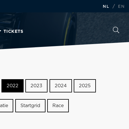
/
NL
EN
TICKETS
2022
2023
2024
2025
atie
Startgrid
Race