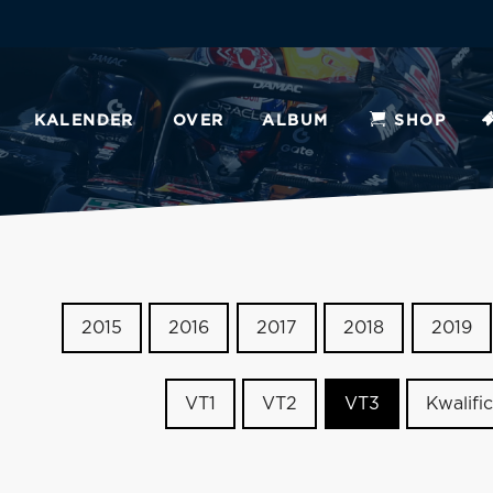
KALENDER
OVER
ALBUM
SHOP
2015
2016
2017
2018
2019
VT1
VT2
VT3
Kwalific