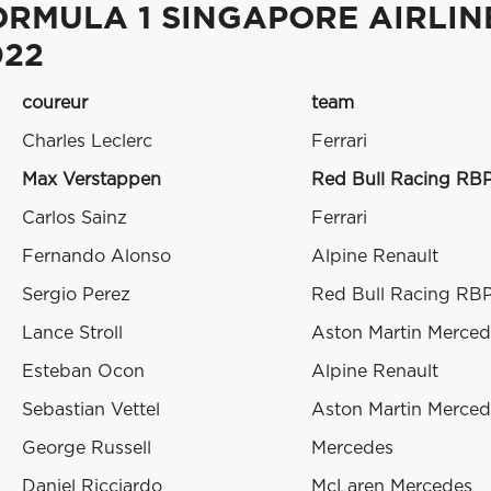
ORMULA 1 SINGAPORE AIRLIN
022
coureur
team
Charles Leclerc
Ferrari
Max Verstappen
Red Bull Racing RB
Carlos Sainz
Ferrari
Fernando Alonso
Alpine Renault
Sergio Perez
Red Bull Racing RB
Lance Stroll
Aston Martin Merced
Esteban Ocon
Alpine Renault
Sebastian Vettel
Aston Martin Merced
George Russell
Mercedes
Daniel Ricciardo
McLaren Mercedes