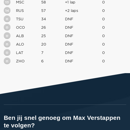
13
MSC
58
+1 lap
0
14
RUS
57
+2 laps
0
0
TSU
34
DNF
0
0
OCO
26
DNF
0
0
ALB
25
DNF
0
0
ALO
20
DNF
0
0
LAT
7
DNF
0
0
ZHO
6
DNF
0
Ben jij snel genoeg om Max Verstappen
te volgen?