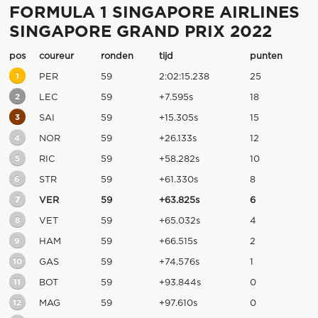
FORMULA 1 SINGAPORE AIRLINES
SINGAPORE GRAND PRIX 2022
pos
coureur
ronden
tijd
punten
1
PER
59
2:02:15.238
25
2
LEC
59
+7.595s
18
3
SAI
59
+15.305s
15
4
NOR
59
+26.133s
12
5
RIC
59
+58.282s
10
6
STR
59
+61.330s
8
7
VER
59
+63.825s
6
8
VET
59
+65.032s
4
9
HAM
59
+66.515s
2
10
GAS
59
+74.576s
1
11
BOT
59
+93.844s
0
12
MAG
59
+97.610s
0