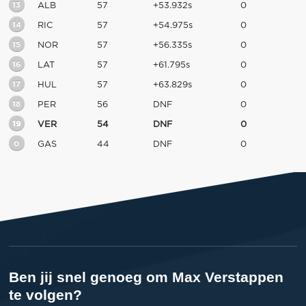
13
ALB
57
+53.932s
0
14
RIC
57
+54.975s
0
15
NOR
57
+56.335s
0
16
LAT
57
+61.795s
0
17
HUL
57
+63.829s
0
18
PER
56
DNF
0
19
VER
54
DNF
0
0
GAS
44
DNF
0
Ben jij snel genoeg om Max Verstappen
te volgen?