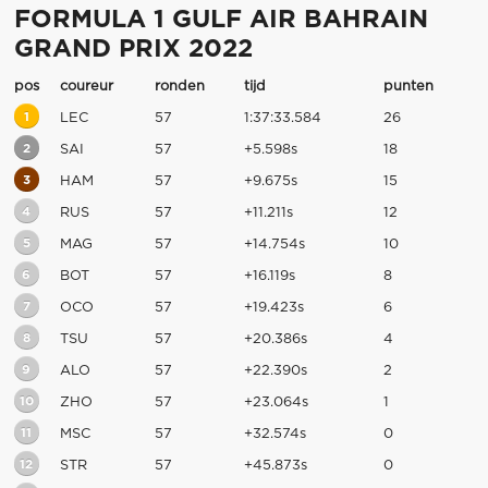
FORMULA 1 GULF AIR BAHRAIN
GRAND PRIX 2022
pos
coureur
ronden
tijd
punten
1
LEC
57
1:37:33.584
26
2
SAI
57
+5.598s
18
3
HAM
57
+9.675s
15
4
RUS
57
+11.211s
12
5
MAG
57
+14.754s
10
6
BOT
57
+16.119s
8
7
OCO
57
+19.423s
6
8
TSU
57
+20.386s
4
9
ALO
57
+22.390s
2
10
ZHO
57
+23.064s
1
11
MSC
57
+32.574s
0
12
STR
57
+45.873s
0