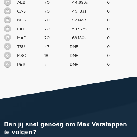
13
ALB
70
+44.893s
0
14
GAS
70
+45.183s
0
15
NOR
70
+52.145s
0
16
LAT
70
+59.978s
0
17
MAG
70
+68.180s
0
0
TSU
47
DNF
0
0
MSC
18
DNF
0
0
PER
7
DNF
0
Ben jij snel genoeg om Max Verstappen
te volgen?