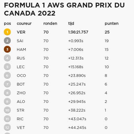
FORMULA 1 AWS GRAND PRIX DU
CANADA 2022
pos
coureur
ronden
tijd
punten
1
VER
70
1:36:21.757
25
2
SAI
70
+0.993s
19
3
HAM
70
+7.006s
15
4
RUS
70
+12.313s
12
5
LEC
70
+15.168s
10
6
OCO
70
+23.890s
8
7
BOT
70
+25.247s
6
8
ZHO
70
+26.952s
4
9
ALO
70
+29.945s
2
10
STR
70
+38.222s
1
11
RIC
70
+43.047s
0
12
VET
70
+44.245s
0