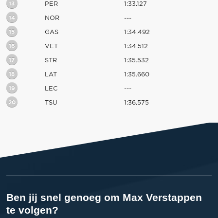
13
PER
1:33.127
14
NOR
---
15
GAS
1:34.492
16
VET
1:34.512
17
STR
1:35.532
18
LAT
1:35.660
19
LEC
---
20
TSU
1:36.575
Ben jij snel genoeg om Max Verstappen
te volgen?