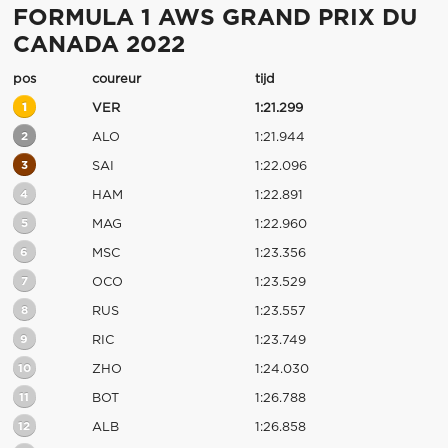
FORMULA 1 AWS GRAND PRIX DU
CANADA 2022
pos
coureur
tijd
1
VER
1:21.299
2
ALO
1:21.944
3
SAI
1:22.096
4
HAM
1:22.891
5
MAG
1:22.960
6
MSC
1:23.356
7
OCO
1:23.529
8
RUS
1:23.557
9
RIC
1:23.749
10
ZHO
1:24.030
11
BOT
1:26.788
12
ALB
1:26.858