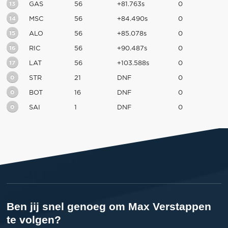
13
GAS
56
+81.763s
0
14
MSC
56
+84.490s
0
15
ALO
56
+85.078s
0
16
RIC
56
+90.487s
0
17
LAT
56
+103.588s
0
0
STR
21
DNF
0
0
BOT
16
DNF
0
0
SAI
1
DNF
0
Ben jij snel genoeg om Max Verstappen
te volgen?