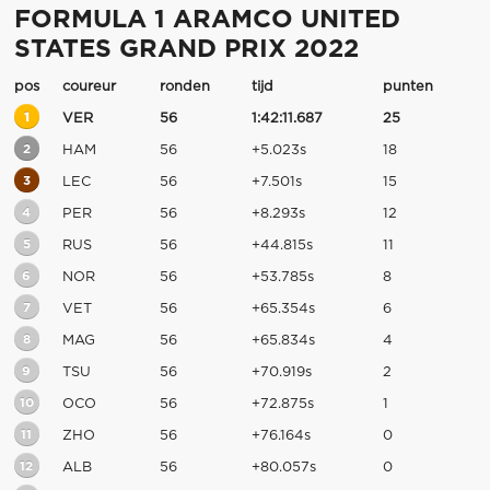
FORMULA 1 ARAMCO UNITED
STATES GRAND PRIX 2022
pos
coureur
ronden
tijd
punten
1
VER
56
1:42:11.687
25
2
HAM
56
+5.023s
18
3
LEC
56
+7.501s
15
4
PER
56
+8.293s
12
5
RUS
56
+44.815s
11
6
NOR
56
+53.785s
8
7
VET
56
+65.354s
6
8
MAG
56
+65.834s
4
9
TSU
56
+70.919s
2
10
OCO
56
+72.875s
1
11
ZHO
56
+76.164s
0
12
ALB
56
+80.057s
0