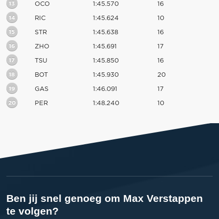
13
OCO
1:45.570
16
14
RIC
1:45.624
10
15
STR
1:45.638
16
16
ZHO
1:45.691
17
17
TSU
1:45.850
16
18
BOT
1:45.930
20
19
GAS
1:46.091
17
20
PER
1:48.240
10
Ben jij snel genoeg om Max Verstappen
te volgen?