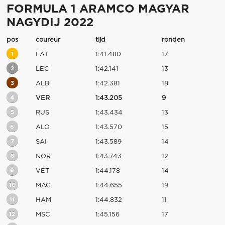
FORMULA 1 ARAMCO MAGYAR
NAGYDIJ 2022
pos
coureur
tijd
ronden
1
LAT
1:41.480
17
2
LEC
1:42.141
13
3
ALB
1:42.381
18
4
VER
1:43.205
9
5
RUS
1:43.434
13
6
ALO
1:43.570
15
7
SAI
1:43.589
14
8
NOR
1:43.743
12
9
VET
1:44.178
14
10
MAG
1:44.655
19
11
HAM
1:44.832
11
12
MSC
1:45.156
17