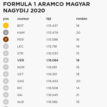
FORMULA 1 ARAMCO MAGYAR
NAGYDIJ 2020
pos
coureur
tijd
ronden
1
BOT
1:15.437
18
2
HAM
1:15.479
20
3
PER
1:15.598
16
4
LEC
1:15.781
19
5
STR
1:16.033
15
6
VER
1:16.084
18
7
NOR
1:16.193
18
8
VET
1:16.351
18
9
GAS
1:16.453
20
10
RIC
1:16.508
14
11
SAI
1:16.545
21
12
ALB
1:16.582
19