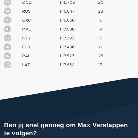
13
OCO
1:16.706
20
14
RUS
1:16.847
23
15
GRO
1:16.866
15
16
MAG
1:17.086
14
17
KVY
1:17.292
15
18
GIO
1:17.496
20
19
RAI
1:17.527
25
20
LAT
1:17.650
17
Ben jij snel genoeg om Max Verstappen
te volgen?