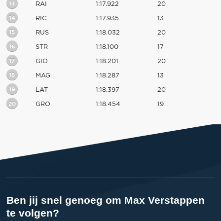
13
RAI
1:17.922
20
14
RIC
1:17.935
13
15
RUS
1:18.032
20
16
STR
1:18.100
17
17
GIO
1:18.201
20
18
MAG
1:18.287
13
19
LAT
1:18.397
20
20
GRO
1:18.454
19
Ben jij snel genoeg om Max Verstappen
te volgen?