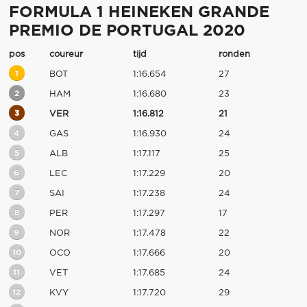
FORMULA 1 HEINEKEN GRANDE
PREMIO DE PORTUGAL 2020
pos
coureur
tijd
ronden
1
BOT
1:16.654
27
2
HAM
1:16.680
23
3
VER
1:16.812
21
4
GAS
1:16.930
24
5
ALB
1:17.117
25
6
LEC
1:17.229
20
7
SAI
1:17.238
24
8
PER
1:17.297
17
9
NOR
1:17.478
22
10
OCO
1:17.666
20
11
VET
1:17.685
24
12
KVY
1:17.720
29