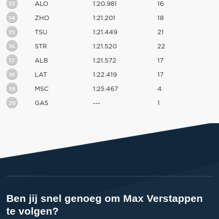
13
ALO
1:20.981
16
14
ZHO
1:21.201
18
15
TSU
1:21.449
21
16
STR
1:21.520
22
17
ALB
1:21.572
17
18
LAT
1:22.419
17
19
MSC
1:25.467
4
20
GAS
---
1
Ben jij snel genoeg om Max Verstappen
te volgen?