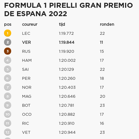
FORMULA 1 PIRELLI GRAN PREMIO
DE ESPANA 2022
pos
coureur
tijd
ronden
1
LEC
1:19.772
22
2
VER
1:19.844
11
3
RUS
1:19.920
15
4
HAM
1:20.002
17
5
SAI
1:20.129
22
6
PER
1:20.260
18
7
NOR
1:20.403
17
8
MAG
1:20.646
20
9
BOT
1:20.781
23
10
OCO
1:20.882
17
11
RIC
1:20.910
16
12
VET
1:20.944
23