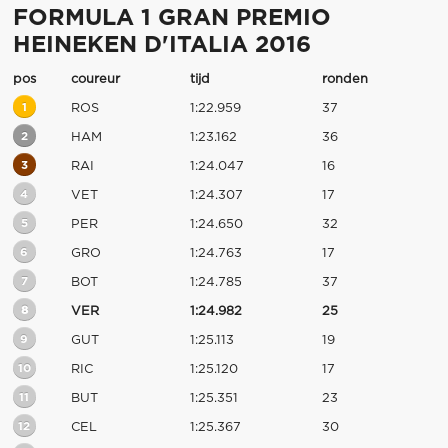
FORMULA 1 GRAN PREMIO
HEINEKEN D'ITALIA 2016
pos
coureur
tijd
ronden
1
ROS
1:22.959
37
2
HAM
1:23.162
36
3
RAI
1:24.047
16
4
VET
1:24.307
17
5
PER
1:24.650
32
6
GRO
1:24.763
17
7
BOT
1:24.785
37
8
VER
1:24.982
25
9
GUT
1:25.113
19
10
RIC
1:25.120
17
11
BUT
1:25.351
23
12
CEL
1:25.367
30