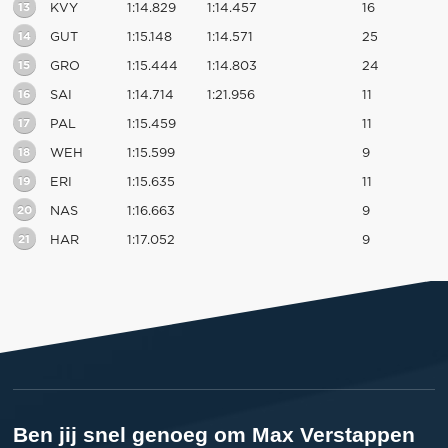
13
KVY
1:14.829
1:14.457
16
14
GUT
1:15.148
1:14.571
25
15
GRO
1:15.444
1:14.803
24
16
SAI
1:14.714
1:21.956
11
17
PAL
1:15.459
11
18
WEH
1:15.599
9
19
ERI
1:15.635
11
20
NAS
1:16.663
9
21
HAR
1:17.052
9
Ben jij snel genoeg om Max Verstappen