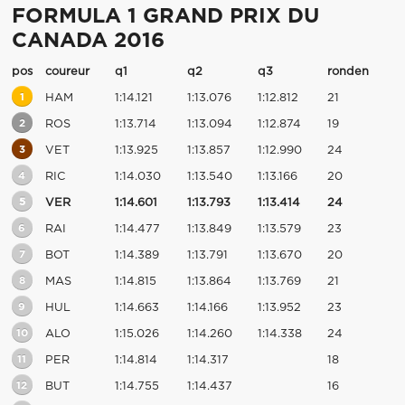
FORMULA 1 GRAND PRIX DU
CANADA 2016
pos
coureur
q1
q2
q3
ronden
1
HAM
1:14.121
1:13.076
1:12.812
21
2
ROS
1:13.714
1:13.094
1:12.874
19
3
VET
1:13.925
1:13.857
1:12.990
24
4
RIC
1:14.030
1:13.540
1:13.166
20
5
VER
1:14.601
1:13.793
1:13.414
24
6
RAI
1:14.477
1:13.849
1:13.579
23
7
BOT
1:14.389
1:13.791
1:13.670
20
8
MAS
1:14.815
1:13.864
1:13.769
21
9
HUL
1:14.663
1:14.166
1:13.952
23
10
ALO
1:15.026
1:14.260
1:14.338
24
11
PER
1:14.814
1:14.317
18
12
BUT
1:14.755
1:14.437
16