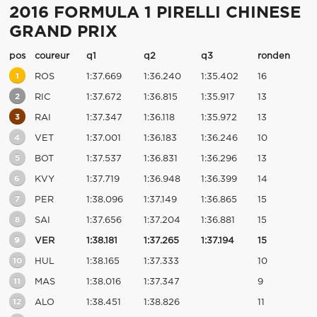
2016 FORMULA 1 PIRELLI CHINESE
GRAND PRIX
pos
coureur
q1
q2
q3
ronden
1
ROS
1:37.669
1:36.240
1:35.402
16
2
RIC
1:37.672
1:36.815
1:35.917
13
3
RAI
1:37.347
1:36.118
1:35.972
13
4
VET
1:37.001
1:36.183
1:36.246
10
5
BOT
1:37.537
1:36.831
1:36.296
13
6
KVY
1:37.719
1:36.948
1:36.399
14
7
PER
1:38.096
1:37.149
1:36.865
15
8
SAI
1:37.656
1:37.204
1:36.881
15
9
VER
1:38.181
1:37.265
1:37.194
15
10
HUL
1:38.165
1:37.333
10
11
MAS
1:38.016
1:37.347
9
12
ALO
1:38.451
1:38.826
11