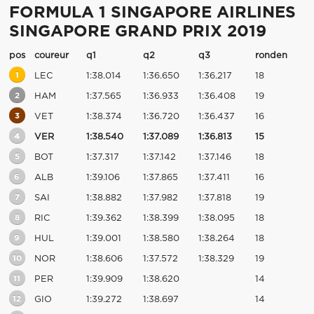
FORMULA 1 SINGAPORE AIRLINES
SINGAPORE GRAND PRIX 2019
pos
coureur
q1
q2
q3
ronden
1
LEC
1:38.014
1:36.650
1:36.217
18
2
HAM
1:37.565
1:36.933
1:36.408
19
3
VET
1:38.374
1:36.720
1:36.437
16
4
VER
1:38.540
1:37.089
1:36.813
15
5
BOT
1:37.317
1:37.142
1:37.146
18
6
ALB
1:39.106
1:37.865
1:37.411
16
7
SAI
1:38.882
1:37.982
1:37.818
19
8
RIC
1:39.362
1:38.399
1:38.095
18
9
HUL
1:39.001
1:38.580
1:38.264
18
10
NOR
1:38.606
1:37.572
1:38.329
19
11
PER
1:39.909
1:38.620
14
12
GIO
1:39.272
1:38.697
14