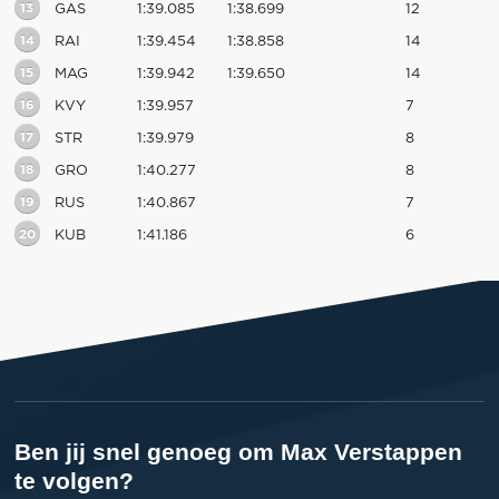
13
GAS
1:39.085
1:38.699
12
14
RAI
1:39.454
1:38.858
14
15
MAG
1:39.942
1:39.650
14
16
KVY
1:39.957
7
17
STR
1:39.979
8
18
GRO
1:40.277
8
19
RUS
1:40.867
7
20
KUB
1:41.186
6
Ben jij snel genoeg om Max Verstappen
te volgen?