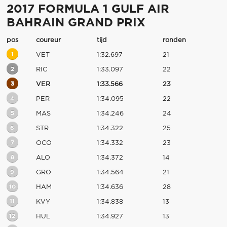
2017 FORMULA 1 GULF AIR
BAHRAIN GRAND PRIX
pos
coureur
tijd
ronden
1
VET
1:32.697
21
2
RIC
1:33.097
22
3
VER
1:33.566
23
4
PER
1:34.095
22
5
MAS
1:34.246
24
6
STR
1:34.322
25
7
OCO
1:34.332
23
8
ALO
1:34.372
14
9
GRO
1:34.564
21
10
HAM
1:34.636
28
11
KVY
1:34.838
13
12
HUL
1:34.927
13