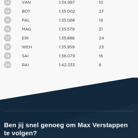
13
VAN
1:34.997
10
14
BOT
1:35.002
27
15
PAL
1:35.068
19
16
MAG
1:35.579
21
17
ERI
1:35.888
24
18
WEH
1:35.959
23
19
SAI
1:36.079
16
20
RAI
1:42.333
6
Ben jij snel genoeg om Max Verstappen
te volgen?