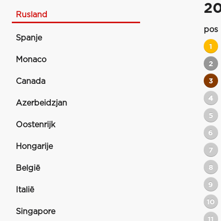
2
Rusland
pos
Spanje
1
Monaco
2
Canada
3
4
Azerbeidzjan
5
Oostenrijk
6
Hongarije
7
8
België
9
Italië
10
Singapore
11