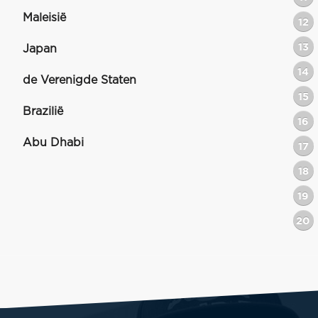
Maleisië
12
13
Japan
14
de Verenigde Staten
15
Brazilië
16
Abu Dhabi
17
18
19
20