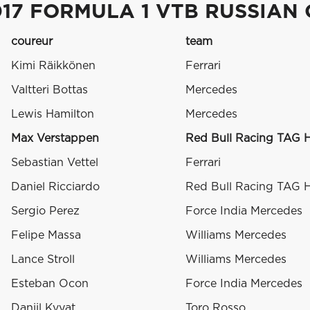
017 FORMULA 1 VTB RUSSIAN
coureur
team
Kimi Räikkönen
Ferrari
Valtteri Bottas
Mercedes
Lewis Hamilton
Mercedes
Max Verstappen
Red Bull Racing TAG 
Sebastian Vettel
Ferrari
Daniel Ricciardo
Red Bull Racing TAG 
Sergio Perez
Force India Mercedes
Felipe Massa
Williams Mercedes
Lance Stroll
Williams Mercedes
Esteban Ocon
Force India Mercedes
Daniil Kvyat
Toro Rosso