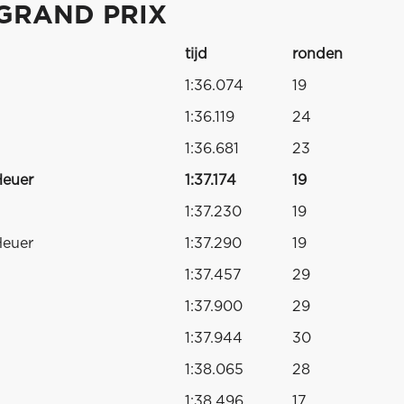
 GRAND PRIX
tijd
ronden
1:36.074
19
1:36.119
24
1:36.681
23
Heuer
1:37.174
19
1:37.230
19
Heuer
1:37.290
19
1:37.457
29
1:37.900
29
1:37.944
30
1:38.065
28
1:38.496
17