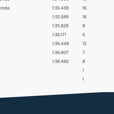
Honda
1:35.438
16
1:35.589
16
1:35.828
8
1:36.171
6
1:36.448
12
1:36.807
7
1:38.482
8
1
1