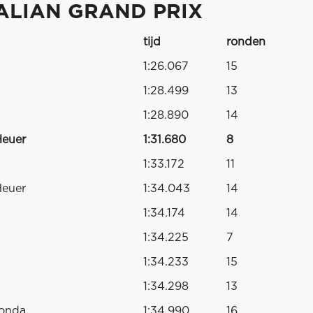
ALIAN GRAND PRIX
tijd
ronden
1:26.067
15
1:28.499
13
1:28.890
14
Heuer
1:31.680
8
1:33.172
11
Heuer
1:34.043
14
1:34.174
14
1:34.225
7
1:34.233
15
1:34.298
13
Honda
1:34.990
16