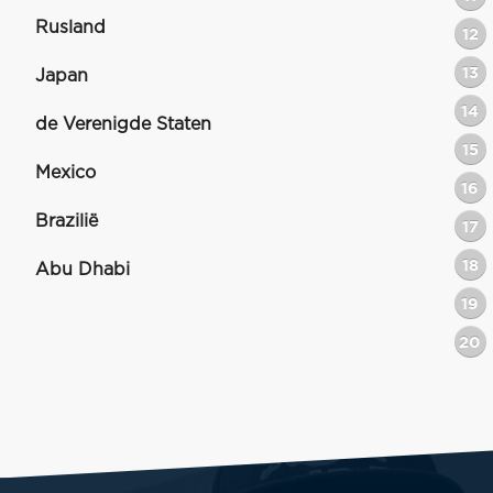
Rusland
12
13
Japan
14
de Verenigde Staten
15
Mexico
16
Brazilië
17
18
Abu Dhabi
19
20