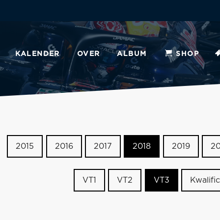
KALENDER
OVER
ALBUM
SHOP
2015
2016
2017
2018
2019
2
VT1
VT2
VT3
Kwalific