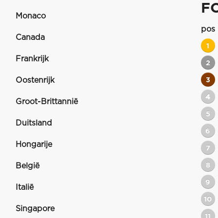
F
Monaco
pos
Canada
1
Frankrijk
2
Oostenrijk
3
4
Groot-Brittannië
5
Duitsland
6
Hongarije
7
8
België
9
Italië
10
Singapore
11