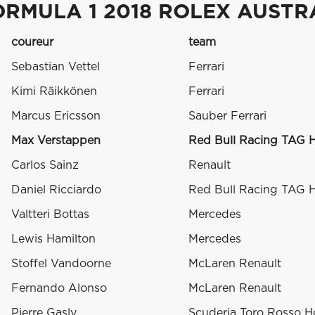
ORMULA 1 2018 ROLEX AUSTR
coureur
team
Sebastian Vettel
Ferrari
Kimi Räikkönen
Ferrari
Marcus Ericsson
Sauber Ferrari
Max Verstappen
Red Bull Racing TAG 
Carlos Sainz
Renault
Daniel Ricciardo
Red Bull Racing TAG 
Valtteri Bottas
Mercedes
Lewis Hamilton
Mercedes
Stoffel Vandoorne
McLaren Renault
Fernando Alonso
McLaren Renault
Pierre Gasly
Scuderia Toro Rosso 