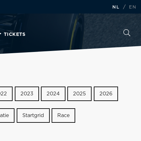
/
NL
EN
TICKETS
022
2023
2024
2025
2026
atie
Startgrid
Race