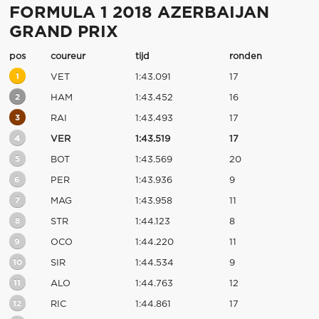
FORMULA 1 2018 AZERBAIJAN
GRAND PRIX
pos
coureur
tijd
ronden
1
VET
1:43.091
17
2
HAM
1:43.452
16
3
RAI
1:43.493
17
4
VER
1:43.519
17
5
BOT
1:43.569
20
6
PER
1:43.936
9
7
MAG
1:43.958
11
8
STR
1:44.123
8
9
OCO
1:44.220
11
10
SIR
1:44.534
9
11
ALO
1:44.763
12
12
RIC
1:44.861
17