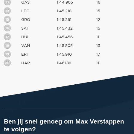
13
GAS
1:44.905
16
14
LEC
1:45.218
15
15
GRO
1:45.261
12
16
SAI
1:45.432
15
17
HUL
1:45.456
11
18
VAN
1:45.505
13
19
ERI
1:45.910
17
20
HAR
1:46.186
11
Ben jij snel genoeg om Max Verstappen
te volgen?