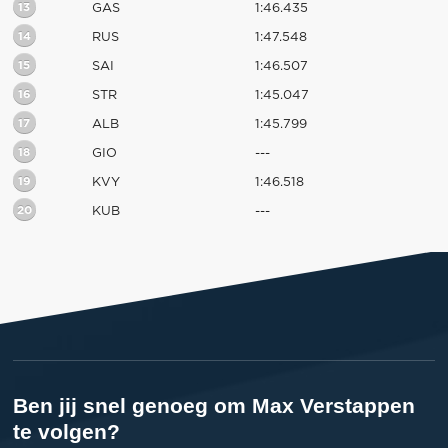
13
GAS
1:46.435
14
RUS
1:47.548
15
SAI
1:46.507
16
STR
1:45.047
17
ALB
1:45.799
18
GIO
---
19
KVY
1:46.518
20
KUB
---
Ben jij snel genoeg om Max Verstappen
te volgen?