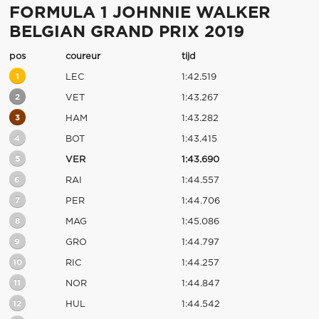
FORMULA 1 JOHNNIE WALKER
BELGIAN GRAND PRIX 2019
pos
coureur
tijd
1
LEC
1:42.519
2
VET
1:43.267
3
HAM
1:43.282
4
BOT
1:43.415
5
VER
1:43.690
6
RAI
1:44.557
7
PER
1:44.706
8
MAG
1:45.086
9
GRO
1:44.797
10
RIC
1:44.257
11
NOR
1:44.847
12
HUL
1:44.542