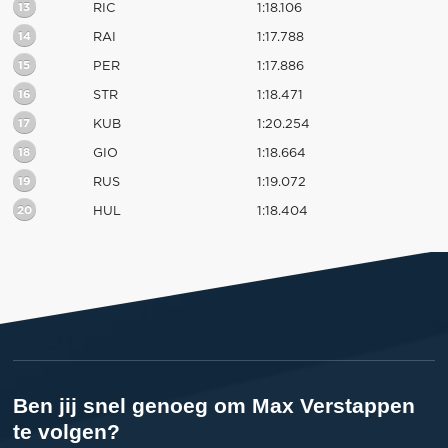
13
RIC
1:18.106
14
RAI
1:17.788
15
PER
1:17.886
16
STR
1:18.471
17
KUB
1:20.254
18
GIO
1:18.664
19
RUS
1:19.072
20
HUL
1:18.404
Ben jij snel genoeg om Max Verstappen
te volgen?