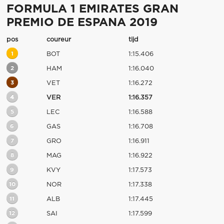
FORMULA 1 EMIRATES GRAN
PREMIO DE ESPANA 2019
pos
coureur
tijd
1
BOT
1:15.406
2
HAM
1:16.040
3
VET
1:16.272
4
VER
1:16.357
5
LEC
1:16.588
6
GAS
1:16.708
7
GRO
1:16.911
8
MAG
1:16.922
9
KVY
1:17.573
10
NOR
1:17.338
11
ALB
1:17.445
12
SAI
1:17.599