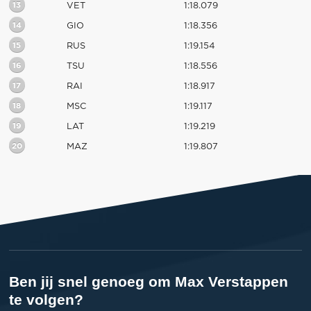
13
VET
1:18.079
14
GIO
1:18.356
15
RUS
1:19.154
16
TSU
1:18.556
17
RAI
1:18.917
18
MSC
1:19.117
19
LAT
1:19.219
20
MAZ
1:19.807
Ben jij snel genoeg om Max Verstappen
te volgen?