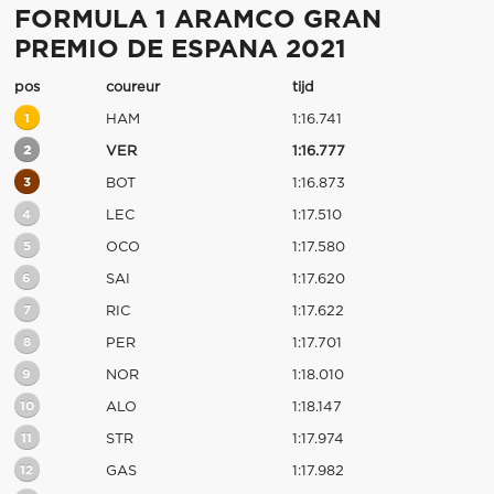
FORMULA 1 ARAMCO GRAN
PREMIO DE ESPANA 2021
pos
coureur
tijd
1
HAM
1:16.741
2
VER
1:16.777
3
BOT
1:16.873
4
LEC
1:17.510
5
OCO
1:17.580
6
SAI
1:17.620
7
RIC
1:17.622
8
PER
1:17.701
9
NOR
1:18.010
10
ALO
1:18.147
11
STR
1:17.974
12
GAS
1:17.982