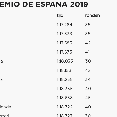
EMIO DE ESPANA 2019
tijd
ronden
1:17.284
35
1:17.333
35
1:17.585
42
1:17.673
41
da
1:18.035
30
1:18.153
42
da
1:18.238
34
1:18.355
40
1:18.658
45
Honda
1:18.722
40
rrari
1:18.727
30