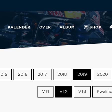
KALENDER
OVER
ALBUM
SHOP
2015
2016
2017
2018
2019
2020
VT1
VT2
VT3
Kwalific