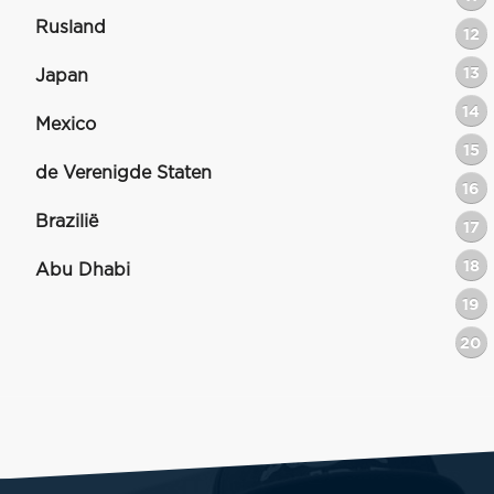
Rusland
12
13
Japan
14
Mexico
15
de Verenigde Staten
16
Brazilië
17
18
Abu Dhabi
19
20