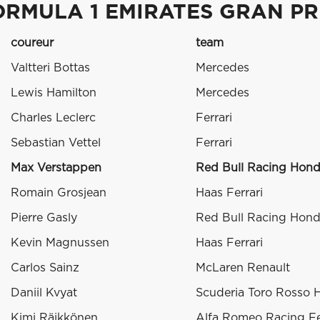
ORMULA 1 EMIRATES GRAN PR
coureur
team
Valtteri Bottas
Mercedes
Lewis Hamilton
Mercedes
Charles Leclerc
Ferrari
Sebastian Vettel
Ferrari
Max Verstappen
Red Bull Racing Hon
Romain Grosjean
Haas Ferrari
Pierre Gasly
Red Bull Racing Hon
Kevin Magnussen
Haas Ferrari
Carlos Sainz
McLaren Renault
Daniil Kvyat
Scuderia Toro Rosso 
Kimi Räikkönen
Alfa Romeo Racing Fe