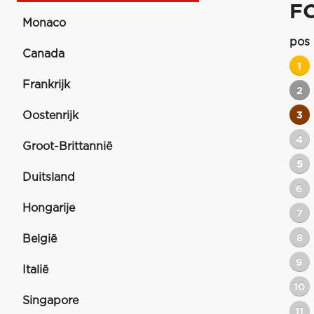
F
Monaco
pos
Canada
1
Frankrijk
2
Oostenrijk
3
4
Groot-Brittannië
5
Duitsland
6
Hongarije
7
8
België
9
Italië
10
Singapore
11